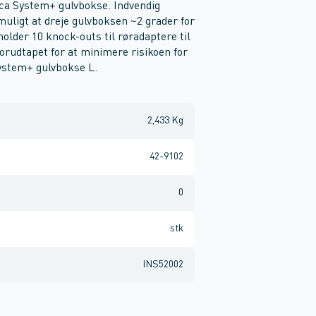
ica System+ gulvbokse. Indvendig
uligt at dreje gulvboksen ~2 grader for
holder 10 knock-outs til røradaptere til
Forudtapet for at minimere risikoen for
System+ gulvbokse L.
2,433 Kg
42-9102
0
stk
INS52002