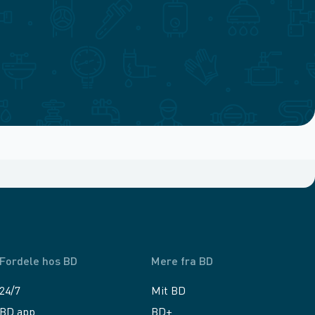
Fordele hos BD
Mere fra BD
24/7
Mit BD
BD app
BD+