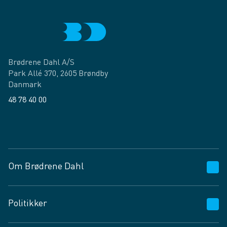
Brødrene Dahl A/S
Park Allé 370, 2605 Brøndby
Danmark
48 78 40 00
Facebook
LinkedIn
Om Brødrene Dahl
Kundeservice
Politikker
Vagttelefon 30 10 89 89
Spørgsmål og svar