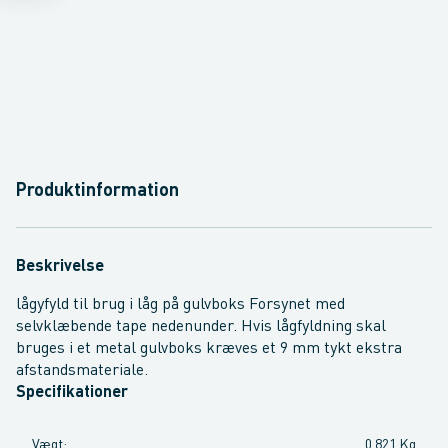
Produktinformation
Beskrivelse
lågyfyld til brug i låg på gulvboks Forsynet med
selvklæbende tape nedenunder. Hvis lågfyldning skal
bruges i et metal gulvboks kræves et 9 mm tykt ekstra
afstandsmateriale.
Specifikationer
Vægt
:
0,821 Kg