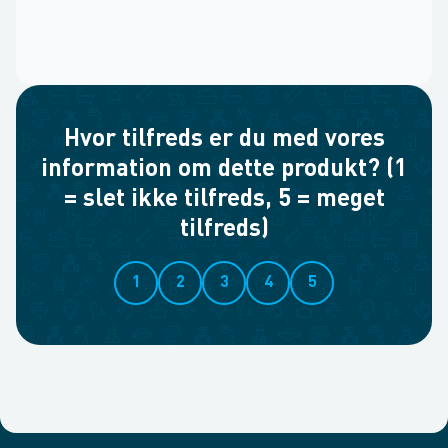
Hvor tilfreds er du med vores
information om dette produkt? (1
= slet ikke tilfreds, 5 = meget
tilfreds)
1
2
3
4
5