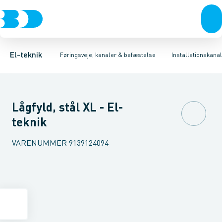
Afbrydere, stikkontakter & lampeudtag
Føringsveje
Indsats for gulvkanalsystem
Installationskanaler for gulv
Tilbehør til gulvstander
Forgreningsmateriel
Installationskanaler 
Montage
K
El-teknik
Føringsveje, kanaler & befæstelse
Installationskanal
Lågfyld, stål XL - El-
teknik
VARENUMMER
9139124094