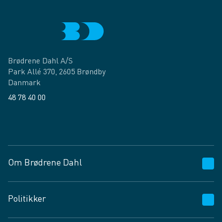
Brødrene Dahl A/S
Park Allé 370, 2605 Brøndby
Danmark
48 78 40 00
Facebook
LinkedIn
Om Brødrene Dahl
Kundeservice
Politikker
Vagttelefon 30 10 89 89
Spørgsmål og svar