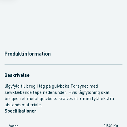
Produktinformation
Beskrivelse
lågyfyld til brug i låg på gulvboks Forsynet med
selvklæbende tape nedenunder. Hvis lågfyldning skal
bruges i et metal gulvboks kræves et 9 mm tykt ekstra
afstandsmateriale.
Specifikationer
Vægt
:
0,540 Kg