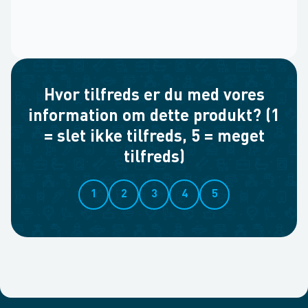
Hvor tilfreds er du med vores
information om dette produkt? (1
= slet ikke tilfreds, 5 = meget
tilfreds)
1
2
3
4
5