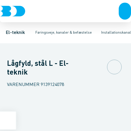
Afbrydere, stikkontakter & lampeudtag
Føringsveje
Indsats for gulvkanalsystem
Installationskanaler for gulv
Tilbehør til gulvstander
Forgreningsmateriel
Installationskanaler 
Montage
K
El-teknik
Føringsveje, kanaler & befæstelse
Installationskanal
Lågfyld, stål L - El-
teknik
VARENUMMER
9139124078