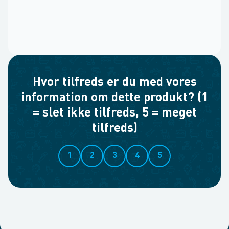
Hvor tilfreds er du med vores
information om dette produkt? (1
= slet ikke tilfreds, 5 = meget
tilfreds)
1
2
3
4
5