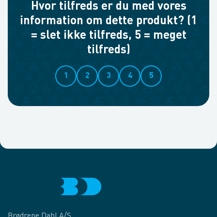
Hvor tilfreds er du med vores
information om dette produkt? (1
= slet ikke tilfreds, 5 = meget
tilfreds)
1
2
3
4
5
Brødrene Dahl A/S