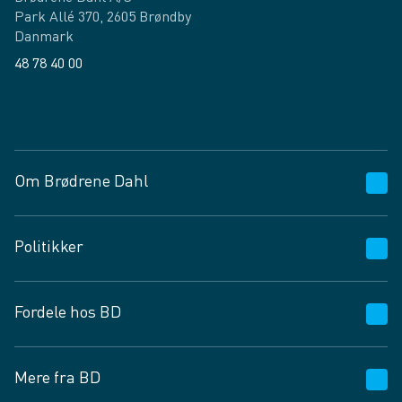
Park Allé 370, 2605 Brøndby
Danmark
48 78 40 00
Facebook
LinkedIn
Om Brødrene Dahl
Kundeservice
Politikker
Vagttelefon 30 10 89 89
Spørgsmål og svar
Salgs- og leveringsbetingelser
Fordele hos BD
Job og karriere
Privatlivspolitik
Fødevarekontrolrapport
Cookies
24/7
Mere fra BD
Vilkår og betingelser
BD app