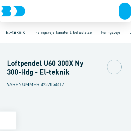
Afbrydere, stikkontakter & lampeudtag
Føringsveje
Gitterbakke
Installationskanaler for gulv
Endestykke til kabelbakke
Montageplade til førin
Forgreningsmateriel
Installationskanaler 
K
El-teknik
Føringsveje, kanaler & befæstelse
Føringsveje
Loftpendel U60 300X Ny
300-Hdg - El-teknik
VARENUMMER
8737858417