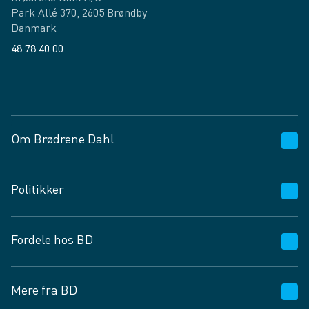
Park Allé 370, 2605 Brøndby
Danmark
48 78 40 00
Facebook
LinkedIn
Om Brødrene Dahl
Kundeservice
Politikker
Vagttelefon 30 10 89 89
Spørgsmål og svar
Salgs- og leveringsbetingelser
Fordele hos BD
Job og karriere
Privatlivspolitik
Fødevarekontrolrapport
Cookies
24/7
Mere fra BD
Vilkår og betingelser
BD app