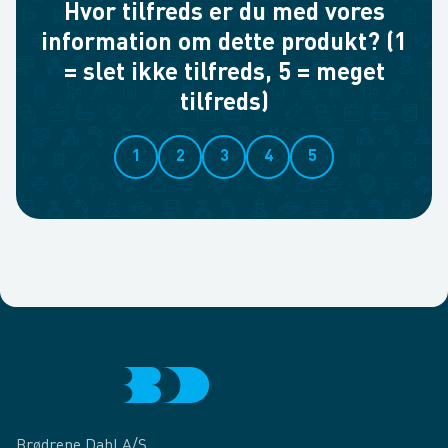
Hvor tilfreds er du med vores
information om dette produkt? (1
= slet ikke tilfreds, 5 = meget
tilfreds)
1
2
3
4
5
Brødrene Dahl A/S