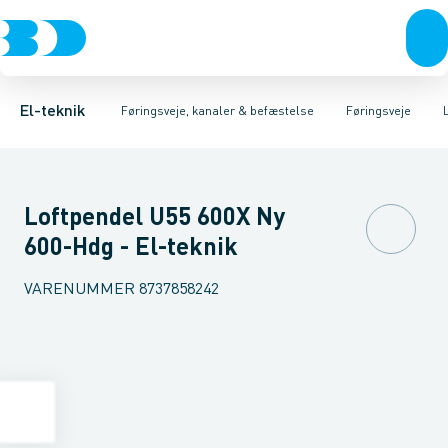
Afbrydere, stikkontakter & lampeudtag
Føringsveje
Gitterbakke
Installationskanaler for gulv
Endestykke til kabelbakke
Montageplade til førin
Forgreningsmateriel
Installationskanaler 
K
El-teknik
Føringsveje, kanaler & befæstelse
Føringsveje
Loftpendel U55 600X Ny
600-Hdg - El-teknik
VARENUMMER
8737858242