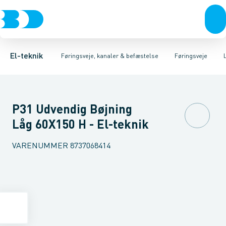
Afbrydere, stikkontakter & lampeudtag
Føringsveje
Gitterbakke
Installationskanaler for gulv
Endestykke til kabelbakke
Montageplade til førin
Forgreningsmateriel
Installationskanaler 
K
El-teknik
Føringsveje, kanaler & befæstelse
Føringsveje
P31 Udvendig Bøjning
Låg 60X150 H - El-teknik
VARENUMMER
8737068414