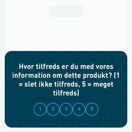
Hvor tilfreds er du med vores
information om dette produkt? (1
= slet ikke tilfreds, 5 = meget
tilfreds)
1
2
3
4
5