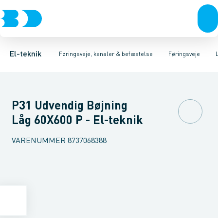
Afbrydere, stikkontakter & lampeudtag
Føringsveje
Gitterbakke
Installationskanaler for gulv
Endestykke til kabelbakke
Montageplade til førin
Forgreningsmateriel
Installationskanaler 
K
El-teknik
Føringsveje, kanaler & befæstelse
Føringsveje
P31 Udvendig Bøjning
Låg 60X600 P - El-teknik
VARENUMMER
8737068388