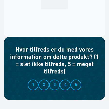
Hvor tilfreds er du med vores
information om dette produkt? (1
= slet ikke tilfreds, 5 = meget
tilfreds)
1
2
3
4
5