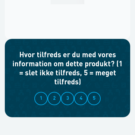
Hvor tilfreds er du med vores
information om dette produkt? (1
= slet ikke tilfreds, 5 = meget
tilfreds)
1
2
3
4
5