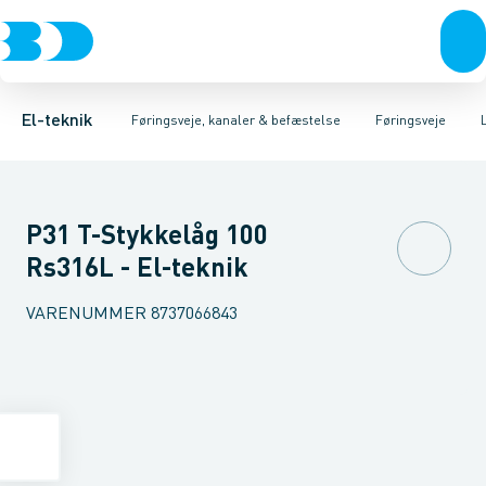
Afbrydere, stikkontakter & lampeudtag
Føringsveje
Gitterbakke
Installationskanaler for gulv
Endestykke til kabelbakke
Montageplade til førin
Forgreningsmateriel
Installationskanaler 
K
El-teknik
Føringsveje, kanaler & befæstelse
Føringsveje
P31 T-Stykkelåg 100
Rs316L - El-teknik
VARENUMMER
8737066843