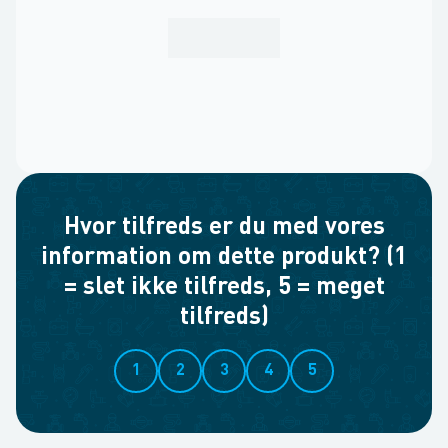
Hvor tilfreds er du med vores
information om dette produkt? (1
= slet ikke tilfreds, 5 = meget
tilfreds)
1
2
3
4
5