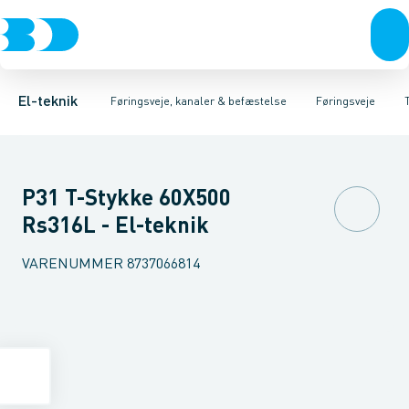
Afbrydere, stikkontakter & lampeudtag
Føringsveje
Gitterbakke
Installationskanaler for gulv
Endestykke til kabelbakke
Montageplade til førin
Forgreningsmateriel
Installationskanaler 
K
El-teknik
Føringsveje, kanaler & befæstelse
Føringsveje
P31 T-Stykke 60X500
Rs316L - El-teknik
VARENUMMER
8737066814