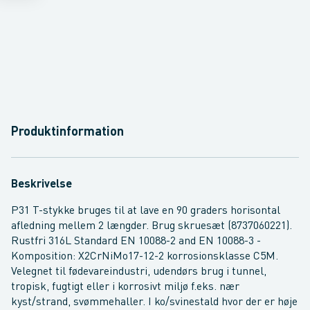
Produktinformation
Beskrivelse
P31 T-stykke bruges til at lave en 90 graders horisontal
afledning mellem 2 længder. Brug skruesæt (8737060221).
Rustfri 316L Standard EN 10088-2 and EN 10088-3 -
Komposition: X2CrNiMo17-12-2 korrosionsklasse C5M.
Velegnet til fødevareindustri, udendørs brug i tunnel,
tropisk, fugtigt eller i korrosivt miljø f.eks. nær
kyst/strand, svømmehaller. I ko/svinestald hvor der er høje