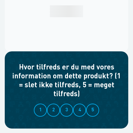
Hvor tilfreds er du med vores
information om dette produkt? (1
= slet ikke tilfreds, 5 = meget
tilfreds)
1
2
3
4
5