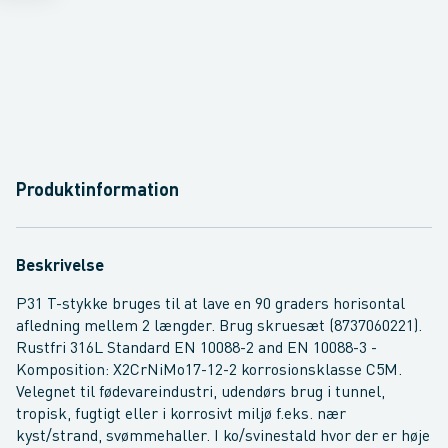
Produktinformation
Beskrivelse
P31 T-stykke bruges til at lave en 90 graders horisontal
afledning mellem 2 længder. Brug skruesæt (8737060221).
Rustfri 316L Standard EN 10088-2 and EN 10088-3 -
Komposition: X2CrNiMo17-12-2 korrosionsklasse C5M.
Velegnet til fødevareindustri, udendørs brug i tunnel,
tropisk, fugtigt eller i korrosivt miljø f.eks. nær
kyst/strand, svømmehaller. I ko/svinestald hvor der er høje