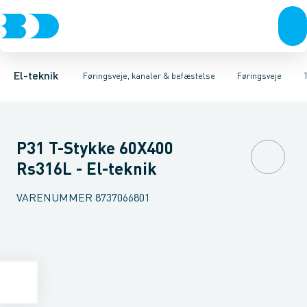
Afbrydere, stikkontakter & lampeudtag
Føringsveje
Gitterbakke
Installationskanaler for gulv
Endestykke til kabelbakke
Montageplade til førin
Forgreningsmateriel
Installationskanaler 
K
El-teknik
Føringsveje, kanaler & befæstelse
Føringsveje
P31 T-Stykke 60X400
Rs316L - El-teknik
VARENUMMER
8737066801