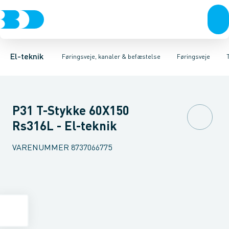
Afbrydere, stikkontakter & lampeudtag
Føringsveje
Gitterbakke
Installationskanaler for gulv
Endestykke til kabelbakke
Montageplade til førin
Forgreningsmateriel
Installationskanaler 
K
El-teknik
Føringsveje, kanaler & befæstelse
Føringsveje
P31 T-Stykke 60X150
Rs316L - El-teknik
VARENUMMER
8737066775