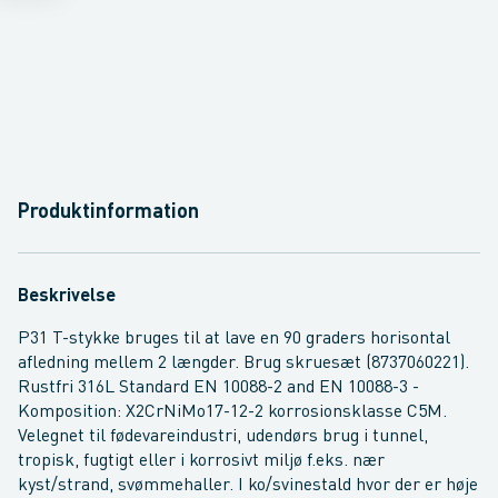
Produktinformation
Beskrivelse
P31 T-stykke bruges til at lave en 90 graders horisontal
afledning mellem 2 længder. Brug skruesæt (8737060221).
Rustfri 316L Standard EN 10088-2 and EN 10088-3 -
Komposition: X2CrNiMo17-12-2 korrosionsklasse C5M.
Velegnet til fødevareindustri, udendørs brug i tunnel,
tropisk, fugtigt eller i korrosivt miljø f.eks. nær
kyst/strand, svømmehaller. I ko/svinestald hvor der er høje