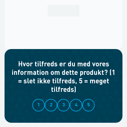
Hvor tilfreds er du med vores
information om dette produkt? (1
= slet ikke tilfreds, 5 = meget
tilfreds)
1
2
3
4
5