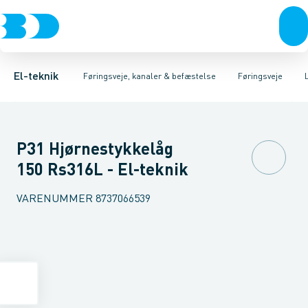
Afbrydere, stikkontakter & lampeudtag
Føringsveje
Gitterbakke
Installationskanaler for gulv
Endestykke til kabelbakke
Montageplade til førin
Forgreningsmateriel
Installationskanaler 
K
El-teknik
Føringsveje, kanaler & befæstelse
Føringsveje
P31 Hjørnestykkelåg
150 Rs316L - El-teknik
VARENUMMER
8737066539