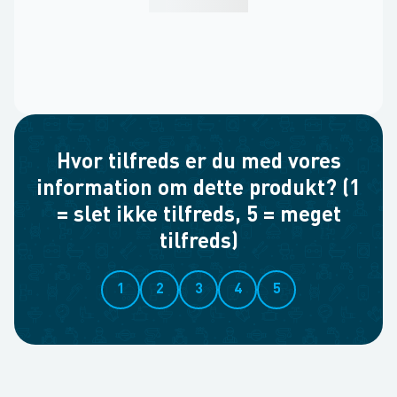
Hvor tilfreds er du med vores
information om dette produkt? (1
= slet ikke tilfreds, 5 = meget
tilfreds)
1
2
3
4
5