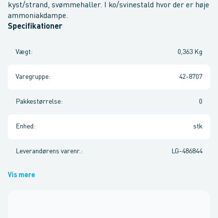
kyst/strand, svømmehaller. I ko/svinestald hvor der er høje
ammoniakdampe.
Specifikationer
Vægt
:
0,363 Kg
Varegruppe
:
42-8707
Pakkestørrelse
:
0
Enhed
:
stk
Leverandørens varenr.
:
LG-486844
Vis mere