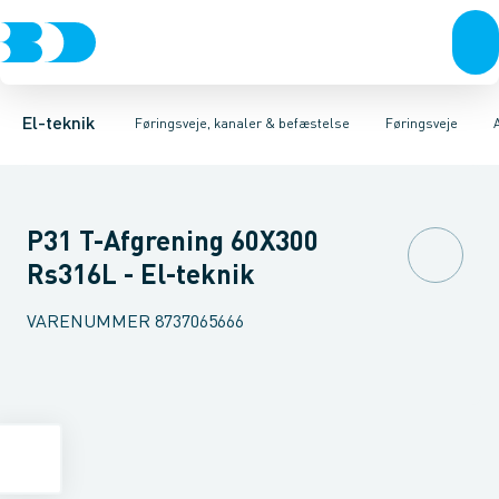
Afbrydere, stikkontakter & lampeudtag
Føringsveje
Gitterbakke
Installationskanaler for gulv
Endestykke til kabelbakke
Montageplade til førin
Forgreningsmateriel
Installationskanaler 
K
El-teknik
Føringsveje, kanaler & befæstelse
Føringsveje
P31 T-Afgrening 60X300
Rs316L - El-teknik
VARENUMMER
8737065666