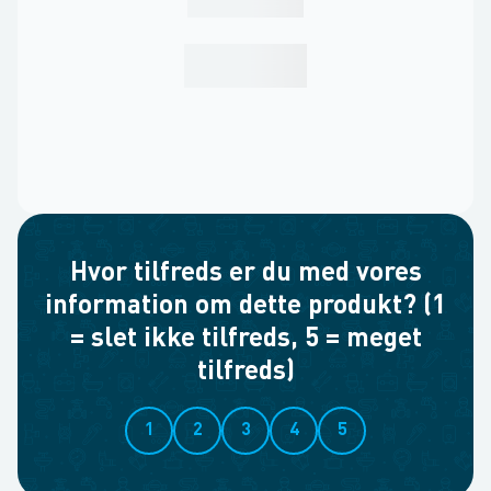
Hvor tilfreds er du med vores
information om dette produkt? (1
= slet ikke tilfreds, 5 = meget
tilfreds)
1
2
3
4
5