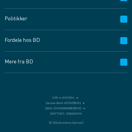
Kundeservice
Politikker
Vagttelefon 30 10 89 89
Spørgsmål og svar
Salgs- og leveringsbetingelser
Fordele hos BD
Job og karriere
Privatlivspolitik
Fødevarekontrolrapport
Cookies
24/7
Mere fra BD
Vilkår og betingelser
BD app
BD.dk services
Mit BD
Levering
BD+
Månedens tilbud
Bæredygtighed
CVR nr. 81822514
Danske Bank 4073 8558183
Egne varemærker
IBAN: DK9830000008558183
SWIFT/BIC: DABADKKK
Presse
© 2026 Brødrene Dahl A/S