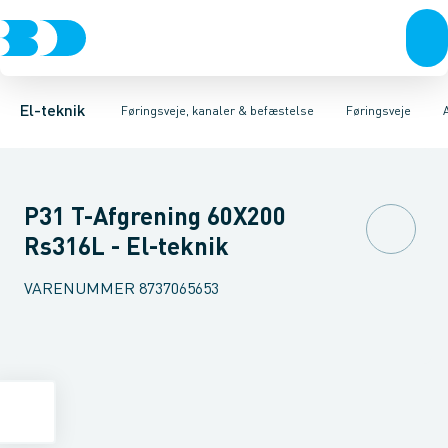
Afbrydere, stikkontakter & lampeudtag
Føringsveje
Gitterbakke
Installationskanaler for gulv
Endestykke til kabelbakke
Montageplade til førin
Forgreningsmateriel
Installationskanaler 
K
El-teknik
Føringsveje, kanaler & befæstelse
Føringsveje
P31 T-Afgrening 60X200
Rs316L - El-teknik
VARENUMMER
8737065653