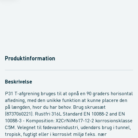
Produktinformation
Beskrivelse
P31 T-afgrening bruges til at opnå en 90 graders horisontal
afledning, med den unikke funktion at kunne placere den
på længden, hvor du har behov. Brug skruesæt
(8737060221). Rustfri 316L Standard EN 10088-2 and EN
10088-3 - Komposition: X2CrNiMo17-12-2 korrosionsklasse
C5M. Velegnet til fødevareindustri, udendørs brug i tunnel,
tropisk, fugtigt eller i korrosivt miljø f.eks. nær