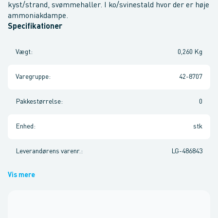
kyst/strand, svømmehaller. I ko/svinestald hvor der er høje
ammoniakdampe.
Specifikationer
Vægt
:
0,260 Kg
Varegruppe
:
42-8707
Pakkestørrelse
:
0
Enhed
:
stk
Leverandørens varenr.
:
LG-486843
Vis mere