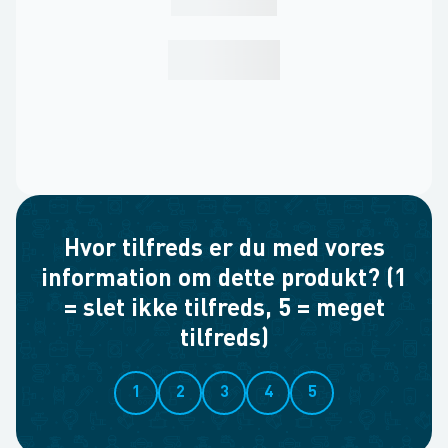
Hvor tilfreds er du med vores
information om dette produkt? (1
= slet ikke tilfreds, 5 = meget
tilfreds)
1
2
3
4
5