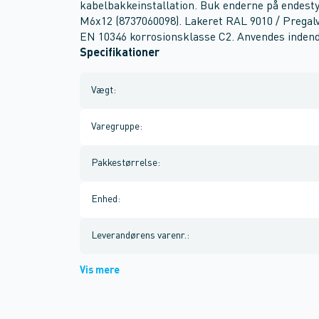
kabelbakkeinstallation. Buk enderne på endes
M6x12 (8737060098). Lakeret RAL 9010 / Pregalv
EN 10346 korrosionsklasse C2. Anvendes indendø
Specifikationer
Vægt
:
Varegruppe
:
Pakkestørrelse
:
Enhed
:
Leverandørens varenr.
:
Vis mere