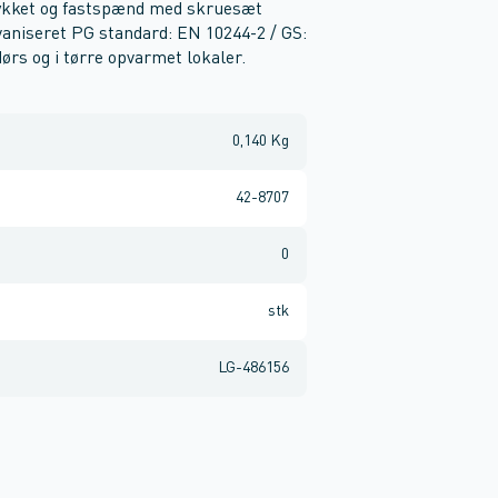
tykket og fastspænd med skruesæt
aniseret PG standard: EN 10244-2 / GS:
rs og i tørre opvarmet lokaler.
0,140 Kg
42-8707
0
stk
LG-486156