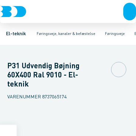
Afbrydere, stikkontakter & lampeudtag
Føringsveje
Gitterbakke
Installationskanaler for gulv
Endestykke til kabelbakke
Montageplade til førin
Forgreningsmateriel
Installationskanaler 
K
El-teknik
Føringsveje, kanaler & befæstelse
Føringsveje
P31 Udvendig Bøjning
60X400 Ral 9010 - El-
teknik
VARENUMMER
8737065174