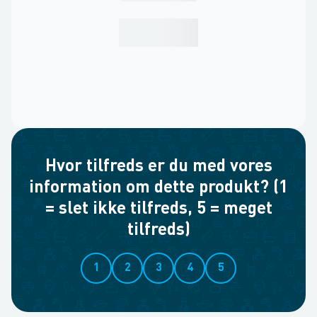
Hvor tilfreds er du med vores
information om dette produkt? (1
= slet ikke tilfreds, 5 = meget
tilfreds)
1
2
3
4
5