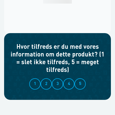
Hvor tilfreds er du med vores
information om dette produkt? (1
= slet ikke tilfreds, 5 = meget
tilfreds)
1
2
3
4
5