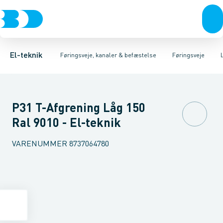
Afbrydere, stikkontakter & lampeudtag
Føringsveje
Gitterbakke
Installationskanaler for gulv
Endestykke til kabelbakke
Montageplade til førin
Forgreningsmateriel
Installationskanaler 
K
El-teknik
Føringsveje, kanaler & befæstelse
Føringsveje
P31 T-Afgrening Låg 150
Ral 9010 - El-teknik
VARENUMMER
8737064780