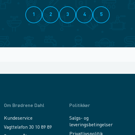
1
2
3
4
5
Om Brødrene Dahl
Politikker
Kundeservice
Salgs- og
leveringsbetingelser
Vagttelefon 30 10 89 89
Privatlivspolitik