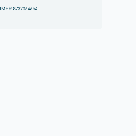
MMER
8737064654