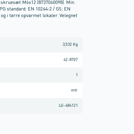
v skruesæt M6x12 (8737060098). Min.
 PG standard: EN 10244-2 / GS: EN
og i tørre opvarmet lokaler. Velegnet
3,532 Kg
42-8707
1
mtr
LG-484121