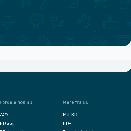
Fordele hos BD
Mere fra BD
24/7
Mit BD
BD app
BD+