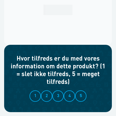
Hvor tilfreds er du med vores
information om dette produkt? (1
= slet ikke tilfreds, 5 = meget
tilfreds)
1
2
3
4
5