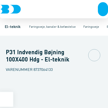
Afbrydere, stikkontakter & lampeudtag
Føringsveje
Gitterbakke
Installationskanaler for gulv
Endestykke til kabelbakke
Montageplade til førin
Forgreningsmateriel
Installationskanaler 
K
El-teknik
Føringsveje, kanaler & befæstelse
Føringsveje
P31 Indvendig Bøjning
100X400 Hdg - El-teknik
VARENUMMER
8737064133