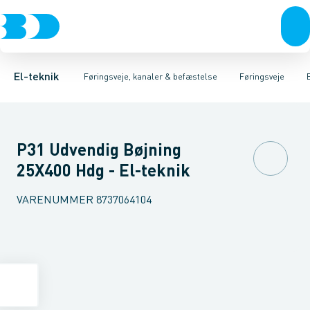
Afbrydere, stikkontakter & lampeudtag
Føringsveje
Gitterbakke
Installationskanaler for gulv
Endestykke til kabelbakke
Montageplade til førin
Forgreningsmateriel
Installationskanaler 
K
El-teknik
Føringsveje, kanaler & befæstelse
Føringsveje
P31 Udvendig Bøjning
25X400 Hdg - El-teknik
VARENUMMER
8737064104