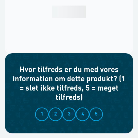
Hvor tilfreds er du med vores
information om dette produkt? (1
= slet ikke tilfreds, 5 = meget
tilfreds)
1
2
3
4
5