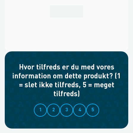
Hvor tilfreds er du med vores
information om dette produkt? (1
= slet ikke tilfreds, 5 = meget
tilfreds)
1
2
3
4
5