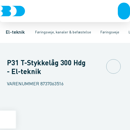
Afbrydere, stikkontakter & lampeudtag
Føringsveje
Gitterbakke
Installationskanaler for gulv
Endestykke til kabelbakke
Montageplade til førin
Forgreningsmateriel
Installationskanaler 
K
El-teknik
Føringsveje, kanaler & befæstelse
Føringsveje
P31 T-Stykkelåg 300 Hdg
- El-teknik
VARENUMMER
8737063516