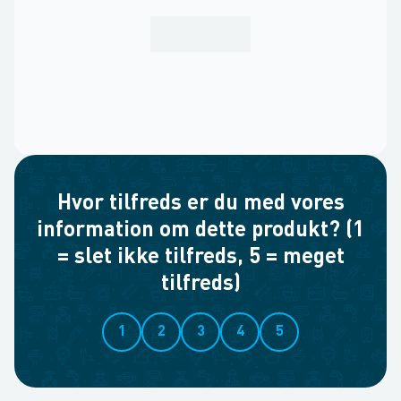
Hvor tilfreds er du med vores
information om dette produkt? (1
= slet ikke tilfreds, 5 = meget
tilfreds)
1
2
3
4
5