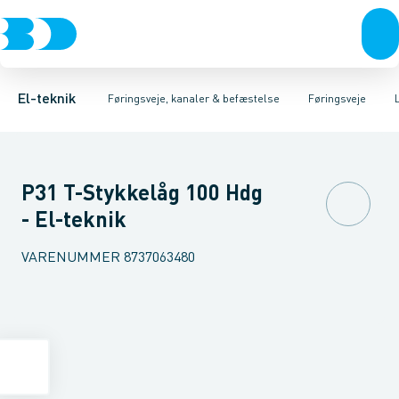
Afbrydere, stikkontakter & lampeudtag
Føringsveje
Gitterbakke
Installationskanaler for gulv
Endestykke til kabelbakke
Montageplade til førin
Forgreningsmateriel
Installationskanaler 
K
El-teknik
Føringsveje, kanaler & befæstelse
Føringsveje
P31 T-Stykkelåg 100 Hdg
- El-teknik
VARENUMMER
8737063480