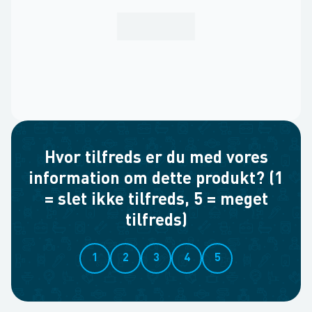
Hvor tilfreds er du med vores
information om dette produkt? (1
= slet ikke tilfreds, 5 = meget
tilfreds)
1
2
3
4
5