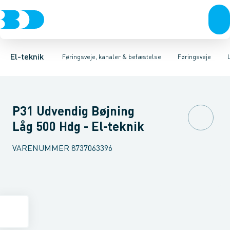
Afbrydere, stikkontakter & lampeudtag
Føringsveje
Gitterbakke
Installationskanaler for gulv
Endestykke til kabelbakke
Montageplade til førin
Forgreningsmateriel
Installationskanaler 
K
El-teknik
Føringsveje, kanaler & befæstelse
Føringsveje
P31 Udvendig Bøjning
Låg 500 Hdg - El-teknik
VARENUMMER
8737063396