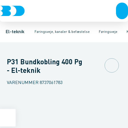
Afbrydere, stikkontakter & lampeudtag
Føringsveje
Gitterbakke
Installationskanaler for gulv
Endestykke til kabelbakke
Montageplade til førin
Forgreningsmateriel
Installationskanaler 
K
El-teknik
Føringsveje, kanaler & befæstelse
Føringsveje
P31 Bundkobling 400 Pg
- El-teknik
VARENUMMER
8737061783