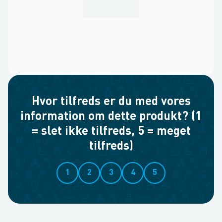
Hvor tilfreds er du med vores
information om dette produkt? (1
= slet ikke tilfreds, 5 = meget
tilfreds)
1
2
3
4
5