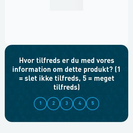
Hvor tilfreds er du med vores
information om dette produkt? (1
= slet ikke tilfreds, 5 = meget
tilfreds)
1
2
3
4
5