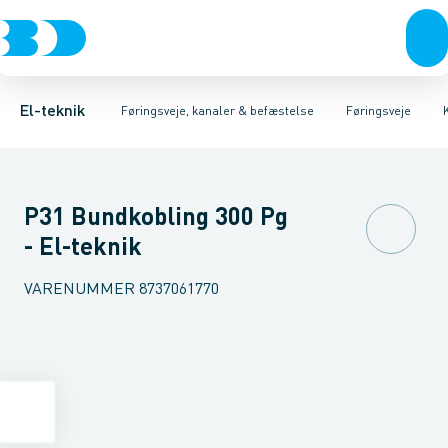
Afbrydere, stikkontakter & lampeudtag
Føringsveje
Gitterbakke
Installationskanaler for gulv
Endestykke til kabelbakke
Montageplade til førin
Forgreningsmateriel
Installationskanaler 
K
El-teknik
Føringsveje, kanaler & befæstelse
Føringsveje
P31 Bundkobling 300 Pg
- El-teknik
VARENUMMER
8737061770