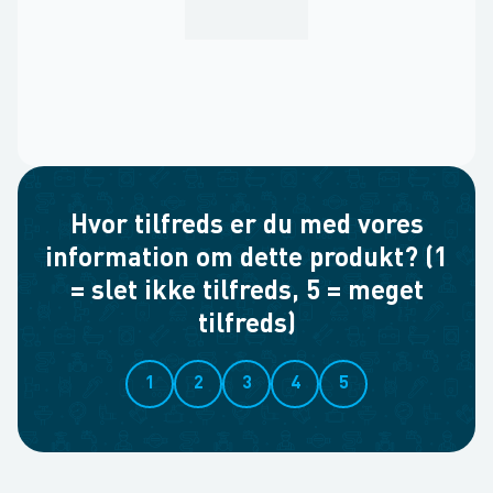
Hvor tilfreds er du med vores
information om dette produkt? (1
= slet ikke tilfreds, 5 = meget
tilfreds)
1
2
3
4
5