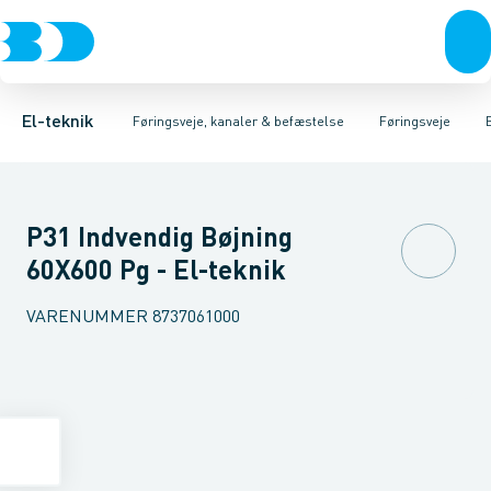
Afbrydere, stikkontakter & lampeudtag
Føringsveje
Gitterbakke
Installationskanaler for gulv
Endestykke til kabelbakke
Montageplade til førin
Forgreningsmateriel
Installationskanaler 
K
El-teknik
Føringsveje, kanaler & befæstelse
Føringsveje
P31 Indvendig Bøjning
60X600 Pg - El-teknik
VARENUMMER
8737061000