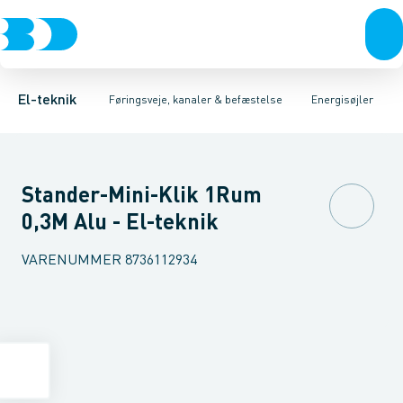
Afbrydere, stikkontakter & lampeudtag
Føringsveje
Installationssøjle
Installationskanaler for gulv
Tilbehør for installationsstandere
Forgreningsmateriel
Installationskanaler 
Specialvar
K
El-teknik
Føringsveje, kanaler & befæstelse
Energisøjler
Stander-Mini-Klik 1Rum
0,3M Alu - El-teknik
VARENUMMER
8736112934