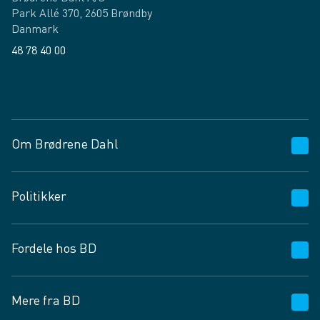
Park Allé 370, 2605 Brøndby
Danmark
48 78 40 00
Facebook
LinkedIn
Om Brødrene Dahl
Kundeservice
Politikker
Vagttelefon 30 10 89 89
Spørgsmål og svar
Salgs- og leveringsbetingelser
Fordele hos BD
Job og karriere
Privatlivspolitik
Fødevarekontrolrapport
Cookies
24/7
Mere fra BD
Vilkår og betingelser
BD app