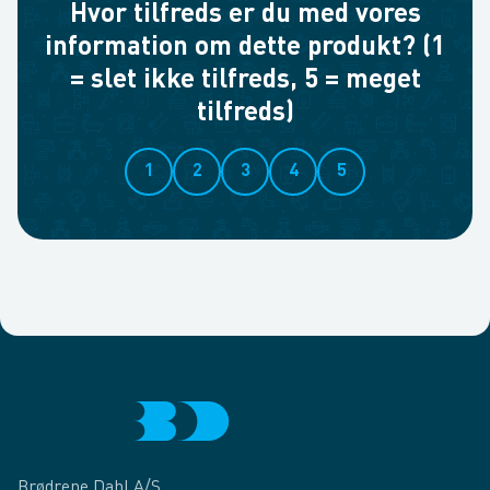
Hvor tilfreds er du med vores
information om dette produkt? (1
= slet ikke tilfreds, 5 = meget
tilfreds)
1
2
3
4
5
Brødrene Dahl A/S