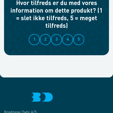
Hvor tilfreds er du med vores
information om dette produkt? (1
= slet ikke tilfreds, 5 = meget
tilfreds)
1
2
3
4
5
Brødrene Dahl A/S