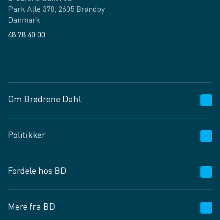
Park Allé 370, 2605 Brøndby
Danmark
48 78 40 00
Facebook
LinkedIn
Om Brødrene Dahl
Kundeservice
Politikker
Vagttelefon 30 10 89 89
Spørgsmål og svar
Salgs- og leveringsbetingelser
Fordele hos BD
Job og karriere
Privatlivspolitik
Fødevarekontrolrapport
Cookies
24/7
Mere fra BD
Vilkår og betingelser
BD app