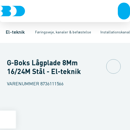
Afbrydere, stikkontakter & lampeudtag
Føringsveje
Indsats for gulvkanalsystem
Installationskanaler for gulv
Tilbehør til gulvstander
Forgreningsmateriel
Installationskanaler 
Montage
K
El-teknik
Føringsveje, kanaler & befæstelse
Installationskanal
G-Boks Lågplade 8Mm
16/24M Stål - El-teknik
VARENUMMER
8736111566