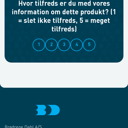
Hvor tilfreds er du med vores
information om dette produkt? (1
= slet ikke tilfreds, 5 = meget
tilfreds)
1
2
3
4
5
Brødrene Dahl A/S