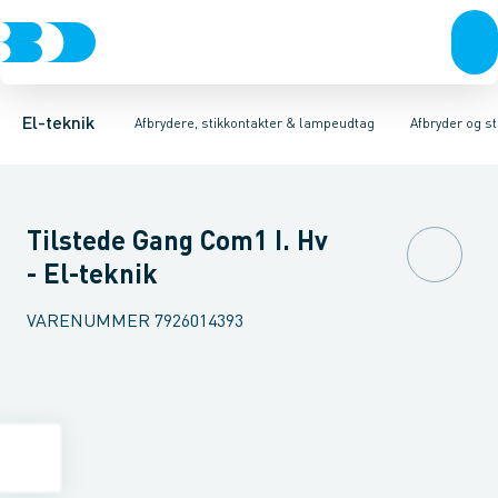
Afbrydere, stikkontakter & lampeudtag
Afbryder og stikdåsemateriel
Afbryder og stikkontakt kombination
Installationsafbryder
Forgreningsmateriel
Ude
K
El-teknik
Afbrydere, stikkontakter & lampeudtag
Afbryder og s
Tilstede Gang Com1 I. Hv
- El-teknik
VARENUMMER
7926014393