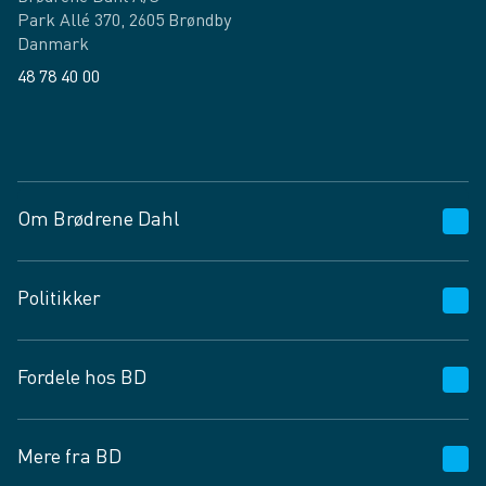
Park Allé 370, 2605 Brøndby
Danmark
48 78 40 00
Facebook
LinkedIn
Om Brødrene Dahl
Kundeservice
Politikker
Vagttelefon 30 10 89 89
Spørgsmål og svar
Salgs- og leveringsbetingelser
Fordele hos BD
Job og karriere
Privatlivspolitik
Fødevarekontrolrapport
Cookies
24/7
Mere fra BD
Vilkår og betingelser
BD app