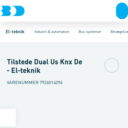
Afbrydere, stikkontakter & lampeudtag
Industristiksystemer
Bevægelsesmelder til bussystem
Frekvensomformere og softstartere
Tilbehør til bussystem
Forgreningsmateriel
Afbr
DIN
K
El-teknik
Industri & automation
Bus-systemer
Bevægelse
Tilstede Dual Us Knx De
- El-teknik
VARENUMMER
7926014296