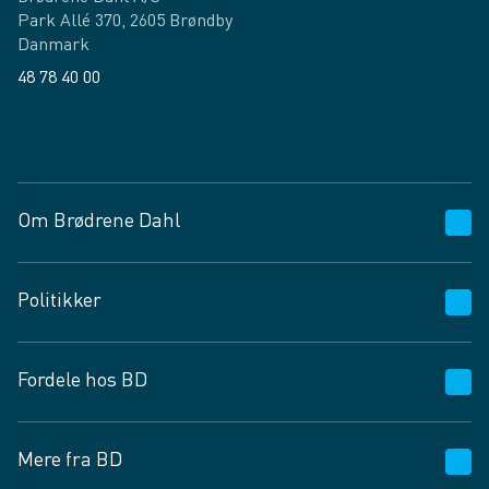
Park Allé 370, 2605 Brøndby
Danmark
48 78 40 00
Facebook
LinkedIn
Om Brødrene Dahl
Kundeservice
Politikker
Vagttelefon 30 10 89 89
Spørgsmål og svar
Salgs- og leveringsbetingelser
Fordele hos BD
Job og karriere
Privatlivspolitik
Fødevarekontrolrapport
Cookies
24/7
Mere fra BD
Vilkår og betingelser
BD app