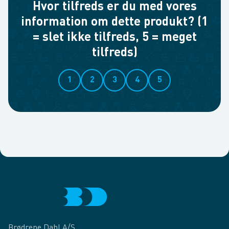
Hvor tilfreds er du med vores
information om dette produkt? (1
= slet ikke tilfreds, 5 = meget
tilfreds)
1
2
3
4
5
Brødrene Dahl A/S