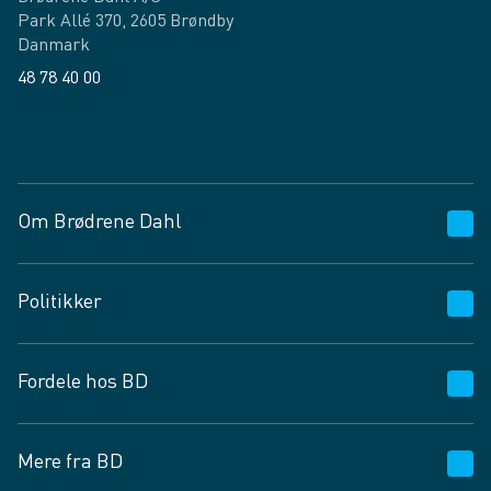
Park Allé 370, 2605 Brøndby
Danmark
48 78 40 00
Facebook
LinkedIn
Om Brødrene Dahl
Kundeservice
Politikker
Vagttelefon 30 10 89 89
Spørgsmål og svar
Salgs- og leveringsbetingelser
Fordele hos BD
Job og karriere
Privatlivspolitik
Fødevarekontrolrapport
Cookies
24/7
Mere fra BD
Vilkår og betingelser
BD app