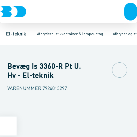
Afbrydere, stikkontakter & lampeudtag
Afbryder og stikdåsemateriel
Afbryder og stikkontakt kombination
Installationsafbryder
Forgreningsmateriel
Ude
K
El-teknik
Afbrydere, stikkontakter & lampeudtag
Afbryder og s
Bevæg Is 3360-R Pt U.
Hv - El-teknik
VARENUMMER
7926013297