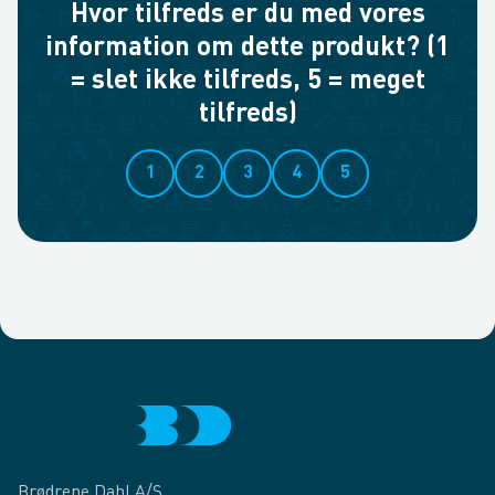
Hvor tilfreds er du med vores
information om dette produkt? (1
= slet ikke tilfreds, 5 = meget
tilfreds)
1
2
3
4
5
Brødrene Dahl A/S