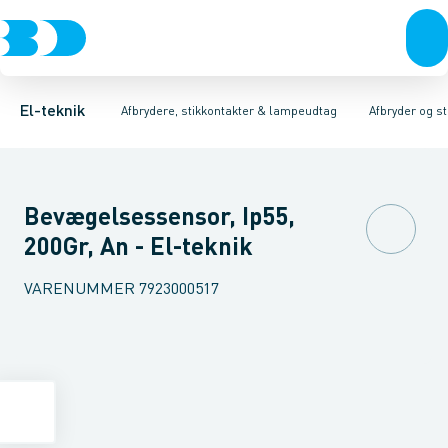
Afbrydere, stikkontakter & lampeudtag
Afbryder og stikdåsemateriel
Afbryder og stikkontakt kombination
Installationsafbryder
Forgreningsmateriel
Ude
K
El-teknik
Afbrydere, stikkontakter & lampeudtag
Afbryder og s
Bevægelsessensor, Ip55,
200Gr, An - El-teknik
VARENUMMER
7923000517