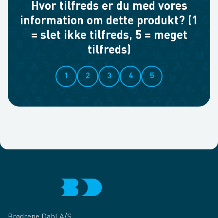
Hvor tilfreds er du med vores
information om dette produkt? (1
= slet ikke tilfreds, 5 = meget
tilfreds)
1
2
3
4
5
Brødrene Dahl A/S