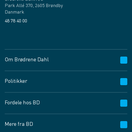
Park Allé 370, 2605 Brøndby
Danmark
48 78 40 00
Facebook
LinkedIn
Om Brødrene Dahl
Kundeservice
Politikker
Vagttelefon 30 10 89 89
Spørgsmål og svar
Salgs- og leveringsbetingelser
Fordele hos BD
Job og karriere
Privatlivspolitik
Fødevarekontrolrapport
Cookies
24/7
Mere fra BD
Vilkår og betingelser
BD app