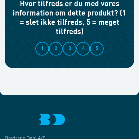
Hvor tilfreds er du med vores
information om dette produkt? (1
= slet ikke tilfreds, 5 = meget
tilfreds)
1
2
3
4
5
Brødrene Dahl A/S