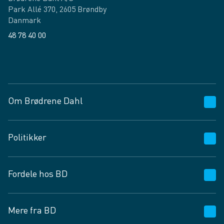
Park Allé 370, 2605 Brøndby
Danmark
48 78 40 00
Facebook
LinkedIn
Om Brødrene Dahl
Kundeservice
Politikker
Vagttelefon 30 10 89 89
Spørgsmål og svar
Salgs- og leveringsbetingelser
Fordele hos BD
Job og karriere
Privatlivspolitik
Fødevarekontrolrapport
Cookies
24/7
Mere fra BD
Vilkår og betingelser
BD app