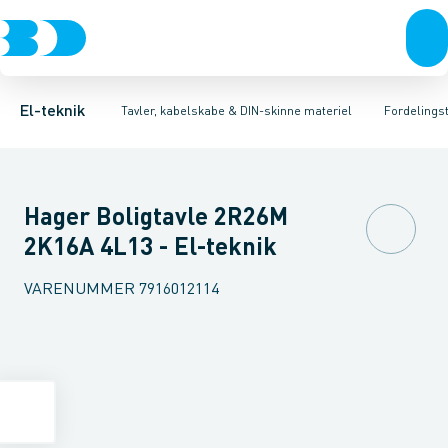
Afbrydere, stikkontakter & lampeudtag
Tavler, kapsling og rackskabe
Tilbehør til gruppetavler
Dæksel for montagekasse
Fordelings-/byggepladstavler
Forgreningsmateriel
Gruppeaf
Ek
K
El-teknik
Tavler, kabelskabe & DIN-skinne materiel
Fordelingst
Hager Boligtavle 2R26M
2K16A 4L13 - El-teknik
VARENUMMER
7916012114