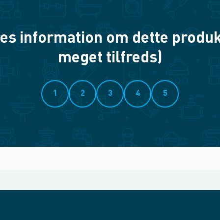
es information om dette produkt? 
meget tilfreds)
1
2
3
4
5