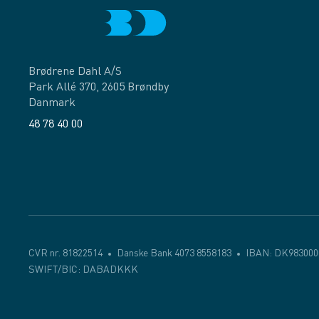
Brødrene Dahl A/S
Park Allé 370, 2605 Brøndby
Danmark
48 78 40 00
Facebook
LinkedIn
CVR nr. 81822514
Danske Bank 4073 8558183
IBAN: DK983000
SWIFT/BIC: DABADKKK