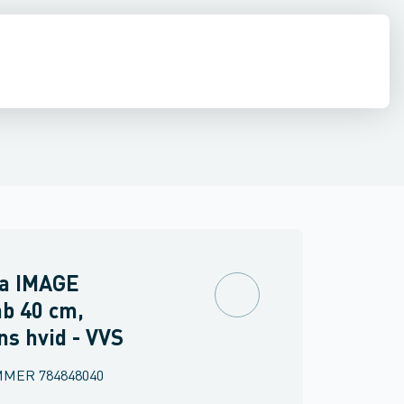
ilbehør
 møbler
inkler
Brand
Møbelgreb
Ventiler & vaskemaskine slanger
Minikøkkener
Møbler
Spejle & lamper
na IMAGE
b 40 cm,
ns hvid - VVS
MMER
784848040