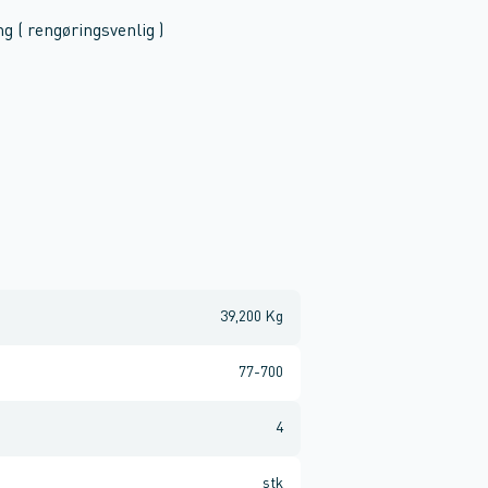
g ( rengøringsvenlig )
39,200 Kg
77-700
4
stk