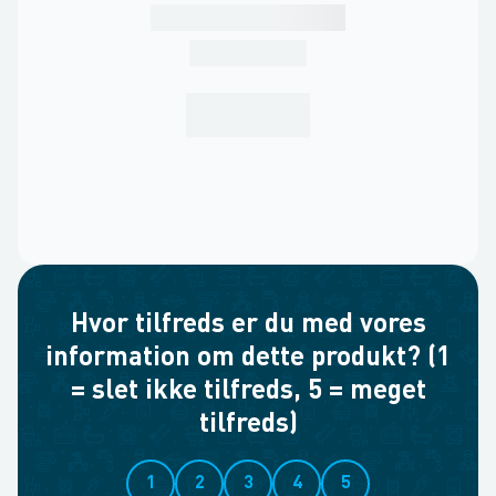
Hvor tilfreds er du med vores
information om dette produkt? (1
= slet ikke tilfreds, 5 = meget
tilfreds)
1
2
3
4
5