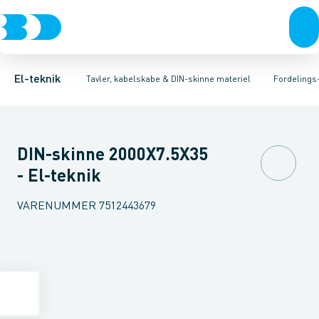
Afbrydere, stikkontakter & lampeudtag
Tavler, kapsling og rackskabe
Afgangsbox for kanalskinne
Tilgangsboks for strømskinne
Fordelings-/byggepladstavler
Forgreningsmateriel
Re
Ek
K
El-teknik
Tavler, kabelskabe & DIN-skinne materiel
Fordelings
DIN-skinne 2000X7.5X35
- El-teknik
VARENUMMER
7512443679