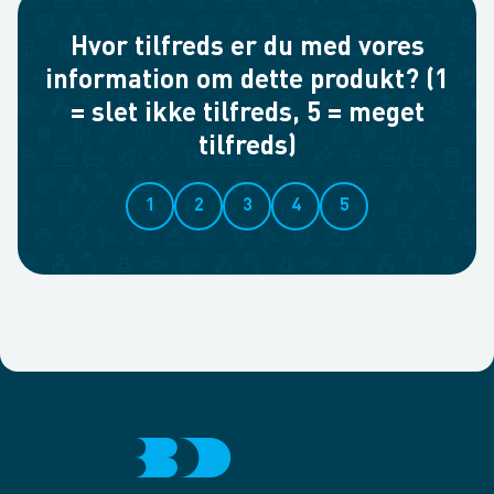
Hvor tilfreds er du med vores
information om dette produkt? (1
= slet ikke tilfreds, 5 = meget
tilfreds)
1
2
3
4
5