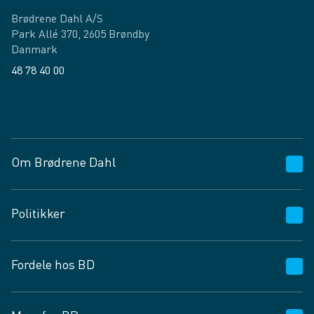
Brødrene Dahl A/S
Park Allé 370, 2605 Brøndby
Danmark
48 78 40 00
Facebook
LinkedIn
Om Brødrene Dahl
Kundeservice
Politikker
Vagttelefon 30 10 89 89
Spørgsmål og svar
Salgs- og leveringsbetingelser
Fordele hos BD
Job og karriere
Privatlivspolitik
Fødevarekontrolrapport
Cookies
24/7