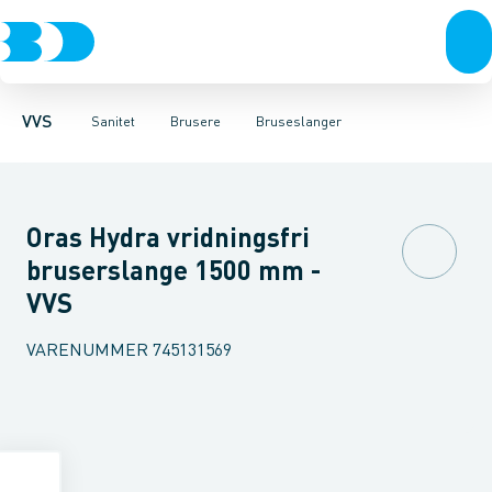
Rør & fittings
Toiletter, sæder og cisterner
Håndbrusere
Bruseslanger
Pressfittings & rør
Brusesæt
Vaske
Kuglehaner & ventiler
Armaturer
Brusestænger
Brusere
Hovedbru
Baderum
Afløb 
VVS
Sanitet
Brusere
Bruseslanger
Oras Hydra vridningsfri
bruserslange 1500 mm -
VVS
VARENUMMER
745131569