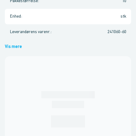
Pakkestørrelse
:
10
Enhed
:
stk
Leverandørens varenr.
:
241060-60
Vis mere