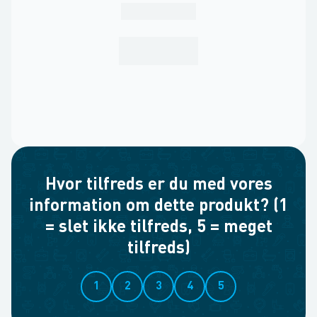
Hvor tilfreds er du med vores
information om dette produkt? (1
= slet ikke tilfreds, 5 = meget
tilfreds)
1
2
3
4
5