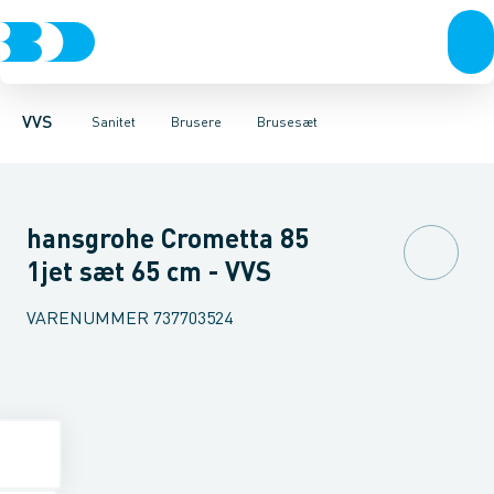
Rør & fittings
Toiletter, sæder og cisterner
Håndbrusere
Bruseslanger
Pressfittings & rør
Brusesæt
Vaske
Kuglehaner & ventiler
Armaturer
Brusestænger
Brusere
Hovedbru
Baderum
Afløb 
VVS
Sanitet
Brusere
Brusesæt
hansgrohe Crometta 85
1jet sæt 65 cm - VVS
VARENUMMER
737703524