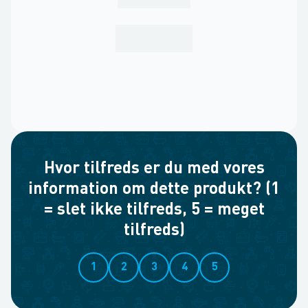
Hvor tilfreds er du med vores
information om dette produkt? (1
= slet ikke tilfreds, 5 = meget
tilfreds)
1
2
3
4
5