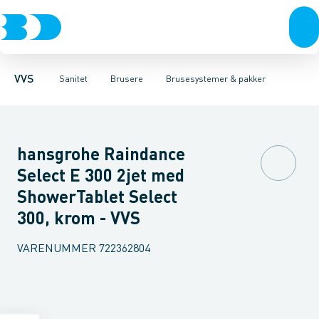
Rør & fittings
Toiletter, sæder og cisterner
Håndbrusere
Bruseslanger
Pressfittings & rør
Brusesæt
Vaske
Kuglehaner & ventiler
Armaturer
Brusestænger
Brusere
Hovedbru
Baderum
Afløb 
VVS
Sanitet
Brusere
Brusesystemer & pakker
hansgrohe Raindance
Select E 300 2jet med
ShowerTablet Select
300, krom - VVS
VARENUMMER
722362804