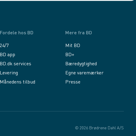
Fordele hos BD
Mere fra BD
24/7
Mit BD
BD app
BD+
BD.dk services
Bæredygtighed
Levering
Egne varemærker
Månedens tilbud
Presse
© 2026 Brødrene Dahl A/S