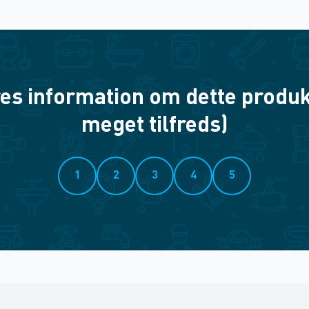
es information om dette produkt? 
meget tilfreds)
1
2
3
4
5