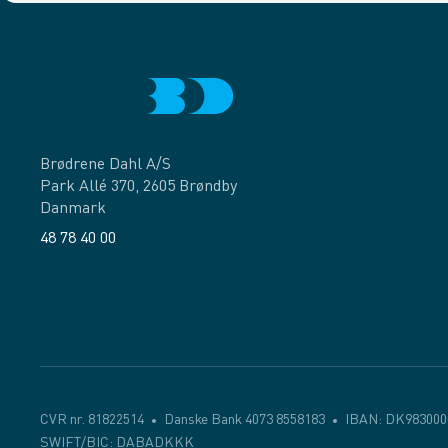
Brødrene Dahl A/S
Park Allé 370, 2605 Brøndby
Danmark
48 78 40 00
Facebook
LinkedIn
CVR nr. 81822514
Danske Bank 4073 8558183
IBAN: DK983000
SWIFT/BIC: DABADKKK