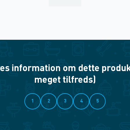
es information om dette produkt? 
meget tilfreds)
1
2
3
4
5