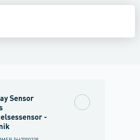
inne materiel
Føringsveje, kanaler & befæstelse
Industri & autom
ay Sensor
s
elsessensor -
nik