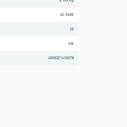
0,169 Kg
42-5600
20
stk
4008321410078