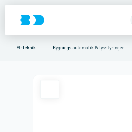
Afbrydere, stikkontakter & lampeudtag
Lysstyring
Forkobling
Lysstyringskomponent
LED-styring
Forgreningsmate
Glimtænd
El-teknik
Bygnings automatik & lysstyringer