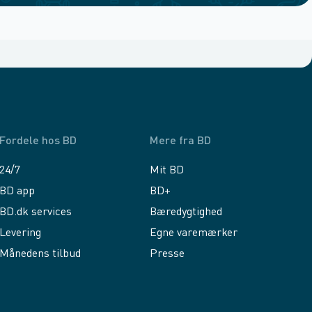
Fordele hos BD
Mere fra BD
24/7
Mit BD
BD app
BD+
BD.dk services
Bæredygtighed
Levering
Egne varemærker
Månedens tilbud
Presse