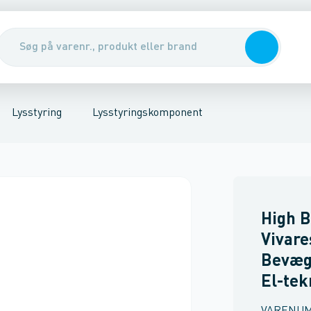
riel
er
Specialvarer for lysstyring
Kabler, rør & jording/udligning
Tavler, kabelskabe & DIN-sk
Lysstyring
Lysstyringskomponent
High B
Vivare
Bevæg
El-tek