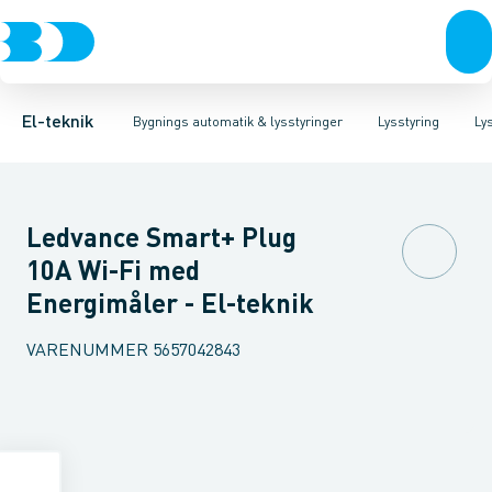
Afbrydere, stikkontakter & lampeudtag
Lysstyring
Forkobling
Lysstyringskomponent
LED-styring
Forgreningsmateriel
Glimtænder
Spe
K
El-teknik
Bygnings automatik & lysstyringer
Lysstyring
Ly
Ledvance Smart+ Plug
10A Wi-Fi med
Energimåler - El-teknik
VARENUMMER
5657042843