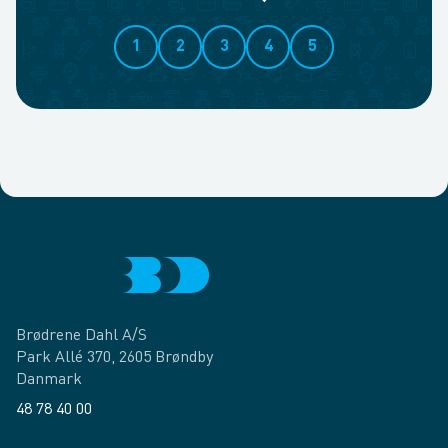
1
2
3
4
5
Brødrene Dahl A/S
Park Allé 370, 2605 Brøndby
Danmark
48 78 40 00