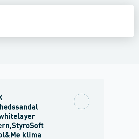
drens
Asbest
X
rhedssandal
whitelayer
rn,StyroSoft
ool&Me klima