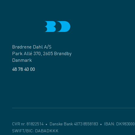
Brødrene Dahl A/S
Park Allé 370, 2605 Brøndby
Danmark
48 78 40 00
Facebook
LinkedIn
CVR nr. 81822514
Danske Bank 4073 8558183
IBAN: DK983000
SWIFT/BIC: DABADKKK