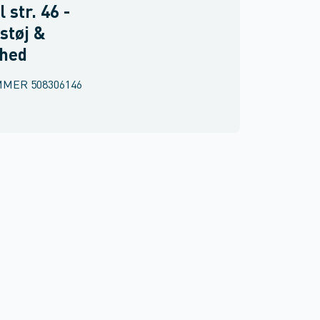
 str. 46 -
støj &
rhed
MMER
508306146