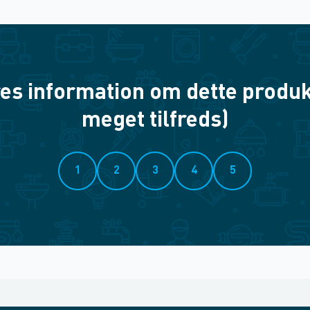
es information om dette produkt? 
meget tilfreds)
1
2
3
4
5