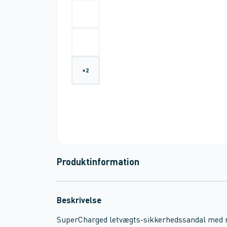
+
2
Produktinformation
Beskrivelse
SuperCharged letvægts-sikkerhedssandal med ny