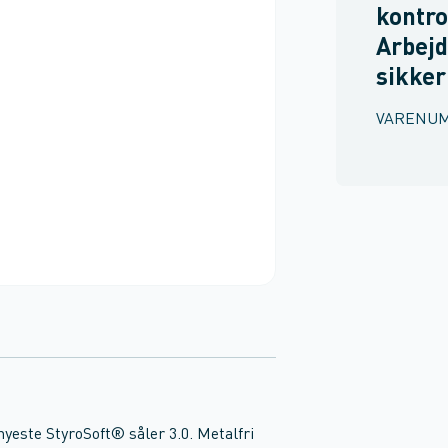
kontrol
Arbejd
sikke
VARENU
este StyroSoft® såler 3.0. Metalfri