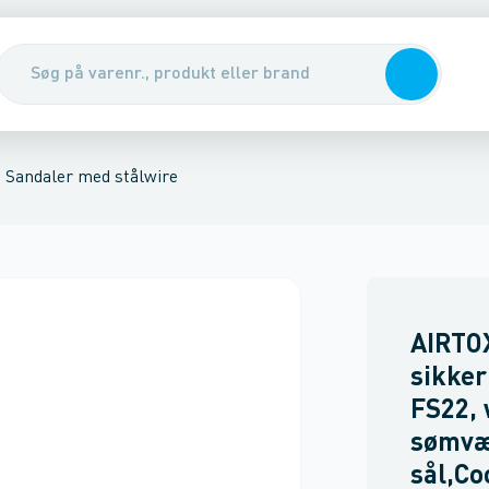
r
Sko
Sikkerhedsudstyr & handsker
Renseservietter, sæbe & hån
Sandaler med stålwire
AIRTO
sikke
FS22, 
sømvæ
sål,C