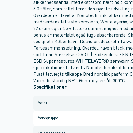
sikkerhedssandal med ekstraordinært højt komf
3.0 såler, som reflekterer den nyeste udvikling 
Overdelen er lavet af Nanotech mikrofiber med s
med verdens letteste sømværn; Whitelayer®, so
32 gram og er 55% lettere sammenlignet med a
bonus er materialet også fugt-absorberende. Sk
designet i København. Delvis produceret i Taiwa
Farvesammensætning: Overdel: raven black med 
sort bund Størrelser: 36-50 | Godkendelse: EN
ESD Super features WHITELAYER® sømværn Sty
specifikationer Letvægts Nanotech mikrofiber
Plast letvægts tåkappe Bred nordisk pasform Ol
Varmebestandig NRT Gummi ydersål, 300°C
Specifikationer
Vægt
:
Varegruppe
: