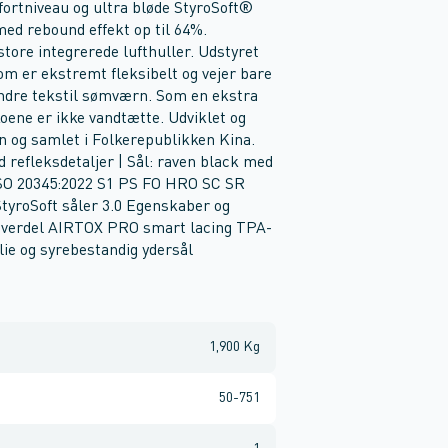
ortniveau og ultra bløde StyroSoft®
med rebound effekt op til 64%.
tore integrerede lufthuller. Udstyret
m er ekstremt fleksibelt og vejer bare
ndre tekstil sømværn. Som en ekstra
oene er ikke vandtætte. Udviklet og
n og samlet i Folkerepublikken Kina.
refleksdetaljer | Sål: raven black med
 ISO 20345:2022 S1 PS FO HRO SC SR
roSoft såler 3.0 Egenskaber og
 overdel AIRTOX PRO smart lacing TPA-
ie og syrebestandig ydersål
1,900 Kg
50-751