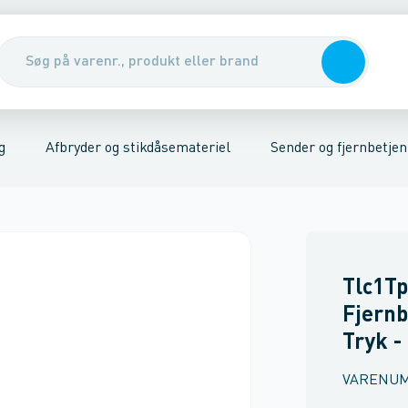
er
riel
Udendørs stikkontakter
Kabler, rør & jording/udligning
Stikkontakter
Tavler, kabelskabe & DIN-sk
Trykknap
Afdækningsr
g
Afbryder og stikdåsemateriel
Sender og fjernbetjen
Tlc1Tp
Fjernb
Tryk -
VARENU