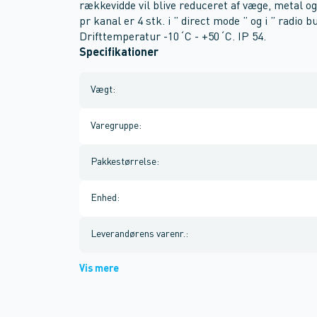
rækkevidde vil blive reduceret af væge, metal o
pr kanal er 4 stk. i ” direct mode ” og i ” radio
Drifttemperatur -10´C - +50´C. IP 54.
Specifikationer
Vægt
:
Varegruppe
:
Pakkestørrelse
:
Enhed
:
Leverandørens varenr.
:
Vis mere