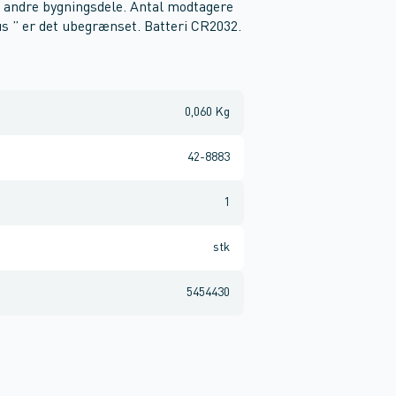
g andre bygningsdele. Antal modtagere
 bus ” er det ubegrænset. Batteri CR2032.
0,060 Kg
42-8883
1
stk
5454430