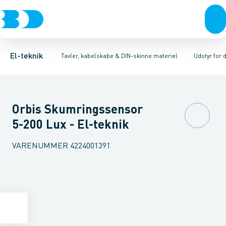
Afbrydere, stikkontakter & lampeudtag
Tavler, kapsling og rackskabe
Installationskontaktor
Kiprelæer
Fordelings-/byggepladstavler
Ringetransformer
Forgreningsmateriel
Betjening
Ek
K
El-teknik
Tavler, kabelskabe & DIN-skinne materiel
Udstyr for d
Orbis Skumringssensor
5-200 Lux - El-teknik
VARENUMMER
4224001391