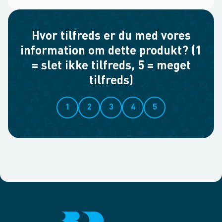
Hvor tilfreds er du med vores
information om dette produkt? (1
= slet ikke tilfreds, 5 = meget
tilfreds)
1
2
3
4
5