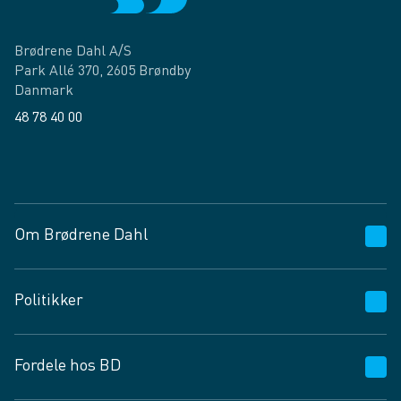
Brødrene Dahl A/S
Park Allé 370, 2605 Brøndby
Danmark
48 78 40 00
Facebook
LinkedIn
Om Brødrene Dahl
Kundeservice
Politikker
Vagttelefon 30 10 89 89
Spørgsmål og svar
Salgs- og leveringsbetingelser
Fordele hos BD
Job og karriere
Privatlivspolitik
Fødevarekontrolrapport