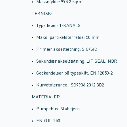
Massefylde: 998.2 kg/m³
TEKNISK:
Type løber: 1-KANALS
Maks. partikelstørrelse: 50 mm
Primær akseltætning: SIC/SIC
Sekundær akseltætning: LIP SEAL, NBR
Godkendelser på typeskilt: EN 12050-2
Kurvetolerance: ISO9906:2012 3B2
MATERIALER:
Pumpehus: Støbejern
EN-GJL-250