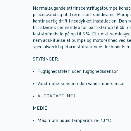
Normalsugende ettrinscentrifugalpumpe konstru
procesvand og ufiltreret sort spildevand. Pumpe
kontinuerlig drift i neddykket installation. Den
frit sfærisk gennemløb for partikler op til 50 m
faststofindhold på op til 3 %. Et unikt samlesy
nem adskillelse af pumpe og motorenhed ved serv
specialværktøj. Rørinstallationens forbindelser
STYRINGER:
Fugtighedsføler: uden fugtighedssensor
Vand-i-olie-sensor: uden vand-i-olie-sensor
AUTOADAPT: NEJ
MEDIE:
Maximum liquid temperature: 40 °C