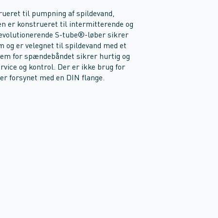
eret til pumpning af spildevand,
n er konstrueret til intermitterende og
 revolutionerende S-tube®-løber sikrer
m og er velegnet til spildevand med et
stem for spændebåndet sikrer hurtig og
ice og kontrol. Der er ikke brug for
 er forsynet med en DIN flange.