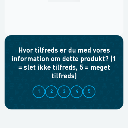
Hvor tilfreds er du med vores
information om dette produkt? (1
= slet ikke tilfreds, 5 = meget
tilfreds)
1
2
3
4
5