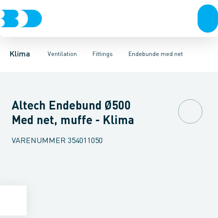
Ventilation
Fittings
Rør
Bøjninger 90gr.
Rør
Varmepumper
Slanger
Bøjninger 60gr.
Spjæld
El
Lyddæmpere
Klimaværktøj
Bøjninger 45gr.
Ventiler
Biokedler & pilleovn
Riste
Bøjninger 30
Ventilato
Klima
Ventilation
Fittings
Endebunde med net
Altech Endebund Ø500
Med net, muffe - Klima
VARENUMMER
354011050