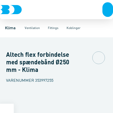
Ventilation
Fittings
Rør
Bøjninger 90gr.
Rør
Varmepumper
Slanger
Bøjninger 60gr.
Spjæld
El
Lyddæmpere
Klimaværktøj
Bøjninger 45gr.
Ventiler
Biokedler & pilleovn
Riste
Bøjninger 30
Ventilato
Klima
Ventilation
Fittings
Koblinger
Altech flex forbindelse
med spændebånd Ø250
mm - Klima
VARENUMMER
353997255