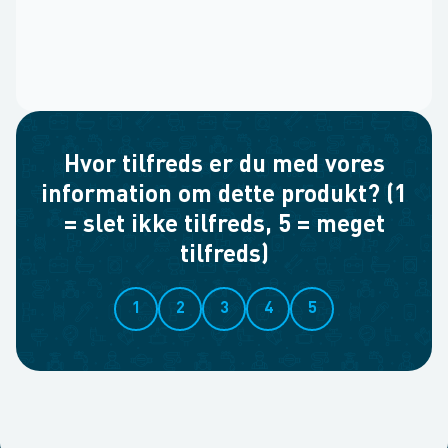
Hvor tilfreds er du med vores
information om dette produkt? (1
= slet ikke tilfreds, 5 = meget
tilfreds)
1
2
3
4
5