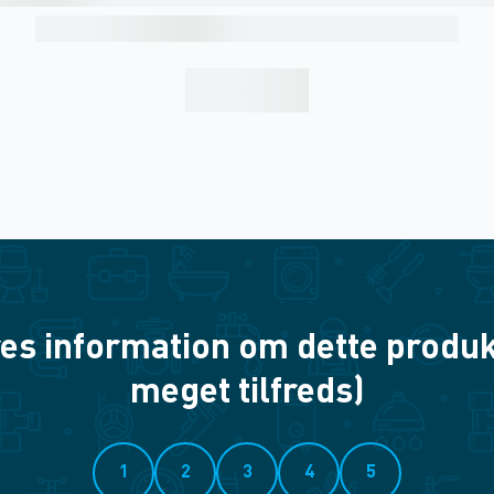
es information om dette produkt? 
meget tilfreds)
1
2
3
4
5