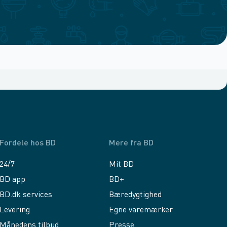
Fordele hos BD
Mere fra BD
24/7
Mit BD
BD app
BD+
BD.dk services
Bæredygtighed
Levering
Egne varemærker
Månedens tilbud
Presse