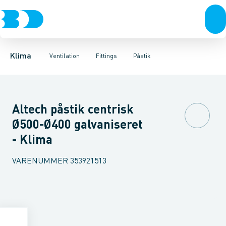
Ventilation
Fittings
Rør
Bøjninger 90gr.
Rør
Varmepumper
Slanger
Bøjninger 60gr.
Spjæld
El
Lyddæmpere
Klimaværktøj
Bøjninger 45gr.
Ventiler
Biokedler & pilleovn
Riste
Bøjninger 30
Ventilato
Klima
Ventilation
Fittings
Påstik
Altech påstik centrisk
Ø500-Ø400 galvaniseret
- Klima
VARENUMMER
353921513