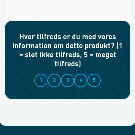
Hvor tilfreds er du med vores
information om dette produkt? (1
= slet ikke tilfreds, 5 = meget
tilfreds)
1
2
3
4
5