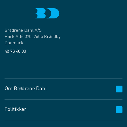
Brødrene Dahl A/S
Park Allé 370, 2605 Brøndby
Danmark
48 78 40 00
Facebook
LinkedIn
Om Brødrene Dahl
Kundeservice
Politikker
Vagttelefon 30 10 89 89
Spørgsmål og svar
Salgs- og leveringsbetingelser